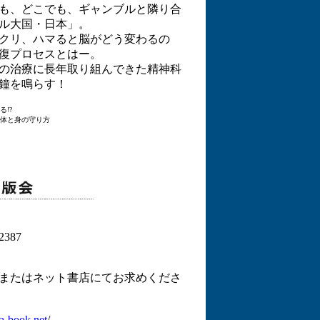
も、どこでも、ギャンブルと隣り合
ル大国・日本」。
クリ、ハマると脳がどう変わるの
復プロセスとはー。
の治療に長年取り組んできた精神科
鐘を鳴らす！
!?
体と身の守り方
387
またはネット書店にてお求めくださ
a-book.net
/