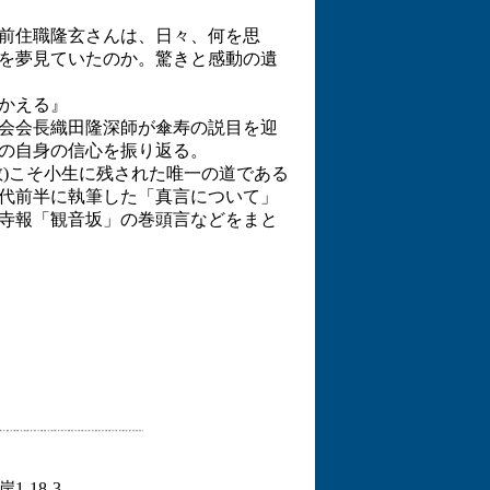
前住職隆玄さんは、日々、何を思
を夢見ていたのか。驚きと感動の遺
かえる』
会会長織田隆深師が傘寿の説目を迎
の自身の信心を振り返る。
教)こそ小生に残された唯一の道である
代前半に執筆した「真言について」
寺報「観音坂」の巻頭言などをまと
-18-3