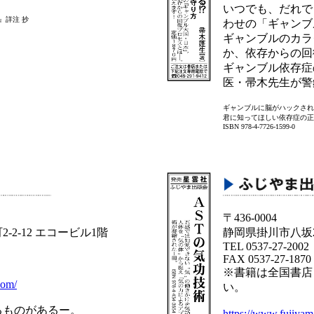
いつでも、だれで
』詳注 抄
わせの「ギャンブ
ギャンブルのカラ
か、依存からの回
ギャンブル依存症
医・帚木先生が警
ギャンブルに脳がハックされる
君に知ってほしい依存症の正
ISBN 978-4-7726-1599-0
〒436-0004
2-12 エコービル1階
静岡県掛川市八坂2
TEL 0537-27-2002
FAX 0537-27-1870
※書籍は全国書店
com/
い。
るものがあるー。
https://www.fujiyam