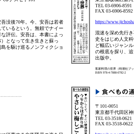
TEL 03-6906-8591
FAX 03-6906-8592
https://www.jichosha
吾没後70年。今、安吾は若者
れているという。無頼でナイー
混迷を深め先行き
有な評伝。安吾は、本書によっ
史をはじめ人文科
バ）となって生き生きと蘇っ
ど幅広いジャンル
列島を駆け巡るノンフィクショ
の根底を探り、追
出版中。
客家料理の世界（時潮社ブッ
ISBN 978-4-7888-0782-2
〒101-0051
東京都千代田区神田
TEL 03-3518-0621
FAX 03-3518-0622