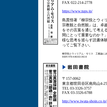
FAX 022-214-2778
https://www.tups.jp/
島貫悟著『柳宗悦とウィ
宗教観と自然観』は、卓
をその言葉を通して考え
間にとって重要なのか？
様な思考を巡らす読書体
ってご覧下さい。
柳宗悦とウィリアム・モリス 工藝論に
ISBN 978-4-86163-392-8
〒157-0062
東京都世田谷区南烏山4-25-6
TEL 03-3326-3757
FAX 03-3326-6788
http://www.iwata-shoin.co.jp/