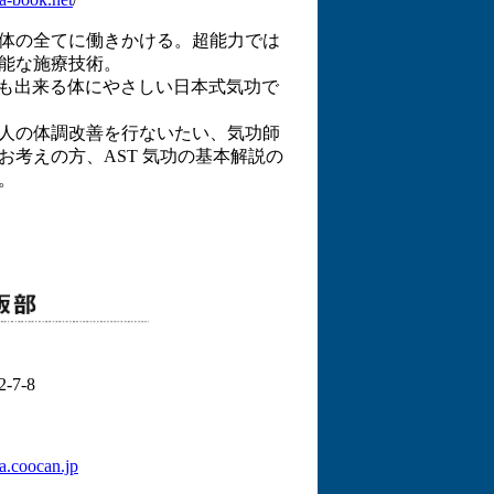
体の全てに働きかける。超能力では
能な施療技術。
でも出来る体にやさしい日本式気功で
人の体調改善を行ないたい、気功師
お考えの方、AST 気功の基本解説の
。
7-8
a.coocan.jp