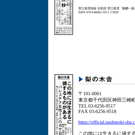
菅江真澄採録 全歌謡 菅江真澄『鄙廼一曲
ISBN 978-4-86602-191-1 C3039
〒101-0061
東京都千代田区神田三崎町2-
TEL 03-6256-9517
FAX 03-6256-9518
https://official.nashinoki-sha.
この地には生きるに値す