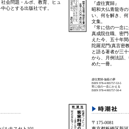
、社会問題・ルポ、教育、ヒュ
『虚往實歸』
を中心とする出版社です。
昭和大仏青龍寺の
い、何を解き、何
文集。
『常に信の一念に
真成院住職、密門
えた今、五十年間
陀羅尼門(真言密
と語る著者が三十
から、月例法話、
めた一冊。
虚往實歸-伽藍の夢
ISBN 978-4-905757-53-5
常に信の一念にかえる
ISBN 978-4-905757-50-4
〒175-0081
 パルナスセト101
東京都板橋区新河岸1