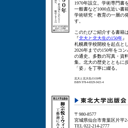
1970年設立。学術専門
一般書など1000点近い
学術研究・教育の一層の
す。
このたびご紹介する書籍
『
北大と北大生の150年
』
札幌農学校開校を起点とし
2026年までの150年を
の通史。多数の写真・資
集。北大の歴史とともに
「姿」を丁寧に綴る。
北大と北大生の150年
ISBN 978-4-8329-3421-4
〒980-8577
宮城県仙台市青葉区片平2-
TEL 022-214-2777