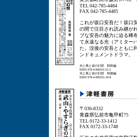
TEL 042-785-4484
FAX 042-785-4485
これが坂口安吾だ！坂口安
の間で注目され読み継が
ブな安吾の魅力に迫る稀
て永遠なる光（アミター
た。没後の安吾とともに
ンドキュメントドラマ。
光と風と波の幻想 戦前編
ISBN 978-4-906331-51-2
光と風と波の幻想 戦後編
ISBN 978-4-906331-20-8
〒036-8332
青森県弘前市亀甲町75
TEL 0172-33-1412
FAX 0172-33-1748