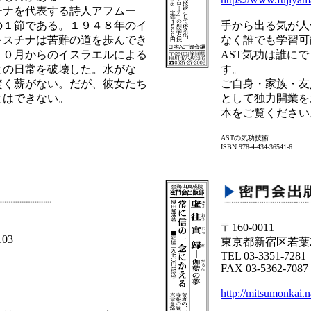
チナを代表する詩人アフムー
の１節である。１９４８年のイ
手から出る気が人
レスチナは苦難の道を歩んでき
なく誰でも学習可
１０月からのイスラエルによる
AST気功は誰に
との日常を破壊した。水がな
す。
焚く薪がない。だが、彼女たち
ご自身・家族・友
とはできない。
として独力開業を
本をご覧ください
ASTの気功技術
ISBN 978-4-434-36541-6
〒160-0011
103
東京都新宿区若葉2-
TEL 03-3351-7281
FAX 03-5362-7087
http://mitsumonkai.n