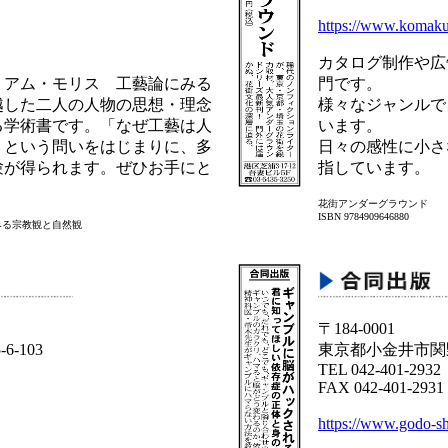
https://www.komaku
カタログ制作や広
リアム・モリス 工藝論にみる
門です。
越した二人の人物の思想・理念
様々なジャンルで
る学術書です。「なぜ工藝は人
います。
」という問いをはじまりに、多
日々の感性に小さ
験が得られます。ぜひお手にと
指しています。
花街アンダーグラウンド
ISBN 9784909646880
みる宗教観と自然観
〒184-0001
-103
東京都小金井市関野町
TEL 042-401-2932
FAX 042-401-2931
https://www.godo-s