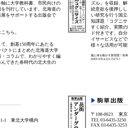
書を軸に大学教科書、市民向けの
ズル」を収録、解
書籍を刊行しています。北海道の
続意欲を後押しし
発展をサポートする出版会で
い研究を行う国立
知課題「コグニサ
すく紹介。実際の
はこちら。
ド付きです。自分
イサービスなどで
て、創基150周年にあたる
様々な活用が可能
コンパクトにまとめた北海道大学
料・コラムで、わかりやすく編
脳と体を動かす新習慣！長寿
ISBN 978-4-521-75175-7
歩んできた各時代の北大生の
〒108-0023 
TEL 03-6435-3250
1-1 東北大学構内
FAX 03-6435-3253